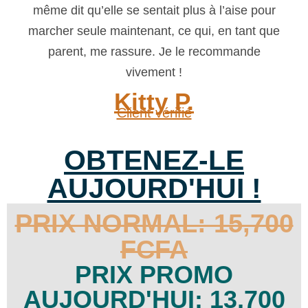
même dit qu’elle se sentait plus à l’aise pour
marcher seule maintenant, ce qui, en tant que
parent, me rassure. Je le recommande
vivement !
Kitty P.
Client vérifié
OBTENEZ-LE
AUJOURD'HUI !
PRIX NORMAL: 15,700
FCFA
PRIX PROMO
AUJOURD'HUI: 13,700